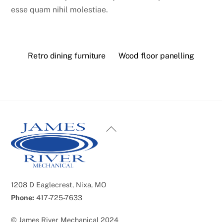
esse quam nihil molestiae.
Retro dining furniture
Wood floor panelling
Back
To
Top
1208 D Eaglecrest, Nixa, MO
Phone:
417-725-7633
©
James River Mechanical
2024