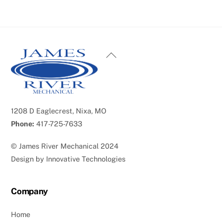
Back
To
Top
1208 D Eaglecrest, Nixa, MO
Phone:
417-725-7633
©
James River Mechanical
2024
Design by
Innovative Technologies
Company
Home