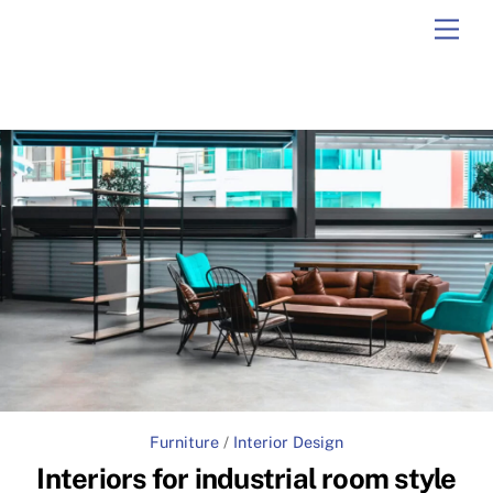
Skip
Men
to
content
Furniture
/
Interior Design
Interiors for industrial room style