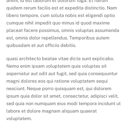
animi, id est laborum et dolorum fuga. Et harum
quidem rerum facilis est et expedita distinctio. Nam
libero tempore, cum soluta nobis est eligendi optio
cumque nihil impedit quo minus id quod maxime
placeat facere possimus, omnis voluptas assumenda
est, omnis dolor repellendus. Temporibus autem
quibusdam et aut officiis debitis.
quasi architecto beatae vitae dicta sunt explicabo.
Nemo enim ipsam voluptatem quia voluptas sit
aspernatur aut odit aut fugit, sed quia consequuntur
magni dolores eos qui ratione voluptatem sequi
nesciunt. Neque porro quisquam est, qui dolorem
ipsum quia dolor sit amet, consectetur, adipisci velit,
sed quia non numquam eius modi tempora incidunt ut
labore et dolore magnam aliquam quaerat
voluptatem.